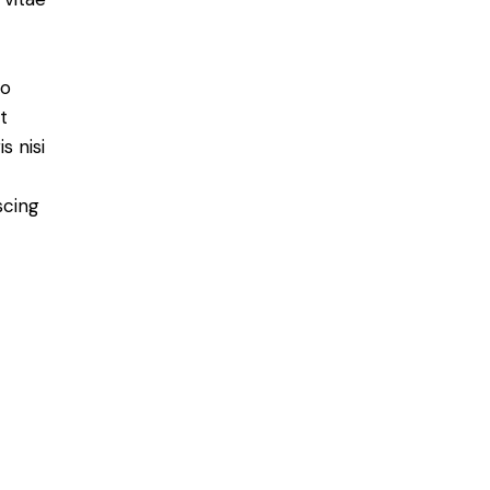
do
t
s nisi
scing