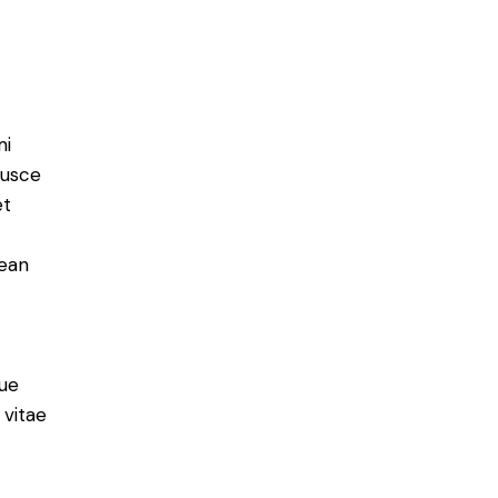
mi
Fusce
et
nean
ue
 vitae