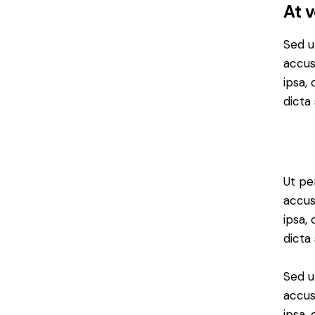
At 
Sed u
accus
ipsa,
dicta 
Ut pe
accus
ipsa,
dicta
Sed u
accus
ipsa,