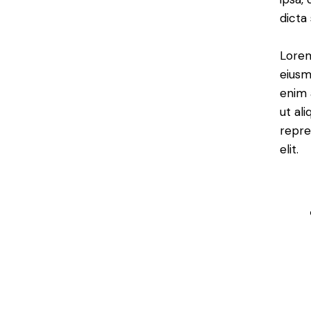
dicta
Lorem
eiusm
enim 
ut al
repre
elit.