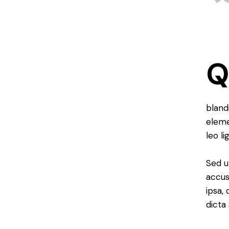
bland
eleme
leo li
Sed u
accus
ipsa,
dicta