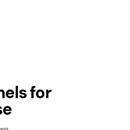
els for
se
ents