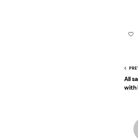
PRE
All s
with 