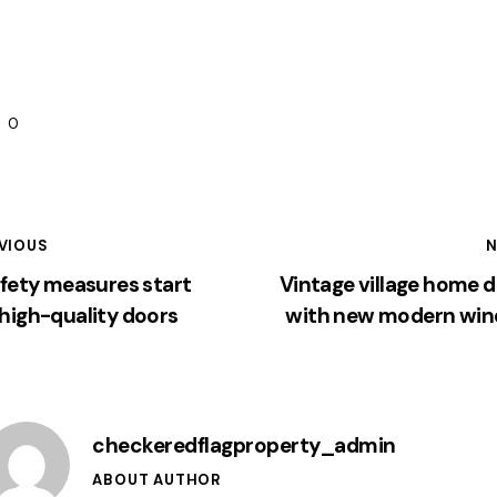
0
VIOUS
N
afety measures start
Vintage village home d
high-quality doors
with new modern wi
checkeredflagproperty_admin
ABOUT AUTHOR