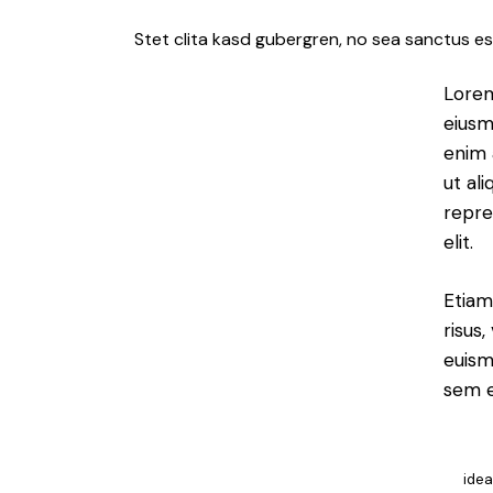
Stet clita kasd gubergren, no sea sanctus es
Lorem
eiusm
enim 
ut al
repre
elit.
Etiam
risus
euism
sem e
ide