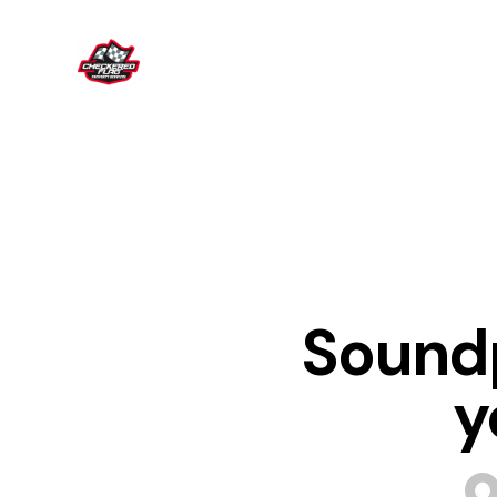
Soundp
y