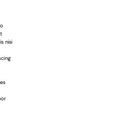
do
t
s nisi
scing
ies
por