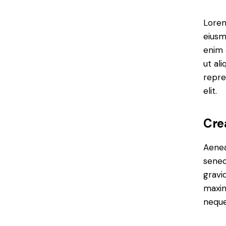
Lorem
eiusm
enim 
ut al
repre
elit.
Cre
Aenea
senec
gravid
maxim
neque