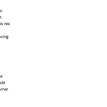
do
t
s nisi
scing
e
ce
ndit
vinar