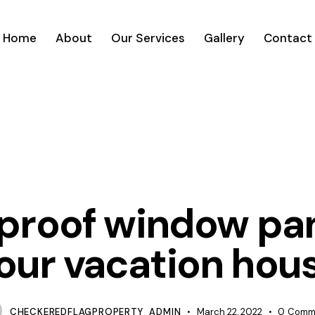
Home
About
Our Services
Gallery
Contact
ARTICLES
roof window pan
our vacation hou
CHECKEREDFLAGPROPERTY_ADMIN
March 22, 2022
0
Comm